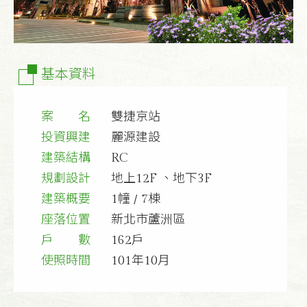
基本資料
案 名
雙捷京站
投資興建
麗源建設
建築結構
RC
規劃設計
地上12F 、地下3F
建築概要
1幢 / 7棟
座落位置
新北市蘆洲區
戶 數
162戶
使照時間
101年10月