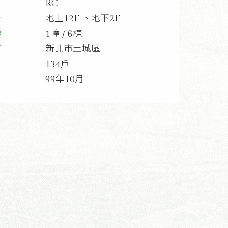
RC
計
地上12F 、地下2F
要
1幢 / 6棟
置
新北市土城區
134戶
99年10月