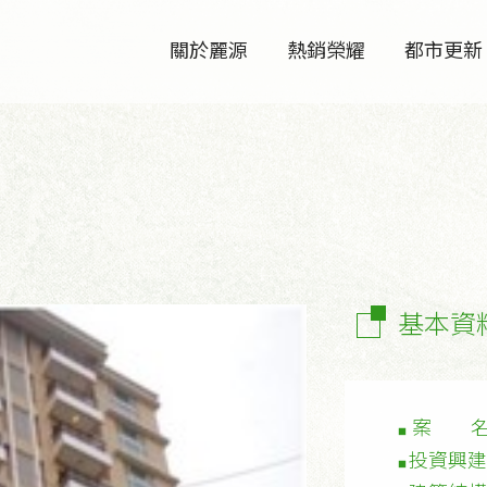
關於麗源
熱銷榮耀
都市更新
基本資
案 
■
投資興建
■