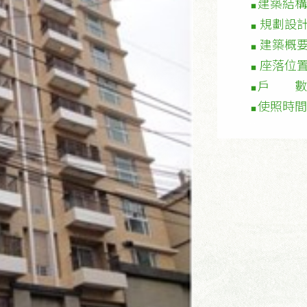
建築結構
■
規劃設
■
建築概
■
座落位
■
戶 數
■
使照時間
■